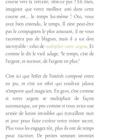
course vers la retraite, n'est-ce pas ? Eh bien, 
imaginez que votre meilleur ami dans cette 
course est... le temps lui-même ! Oui, vous 
avez bien entendu, le temps. Il n'est peut-être 
pas le compagnon le plus amusant, il ne vous 
racontera pas de blagues, mais il a un don 
incroyable : celui de 
multiplier votre argent
. Et 
comme le dit le vieil adage, "le temps, c'est de 
l'argent, et surtout, de l'argent en plus."
C'est ici que l'effet de l'intérêt composé entre 
en jeu, et c'est un effet qui rendrait jaloux 
n'importe quel magicien. En gros, c'est comme 
si votre argent se multipliait de façon 
automatique, un peu comme si vous aviez une 
armée de lutins invisibles qui travaillent nuit 
et jour pour faire croître votre trésor secret. 
Plus vous les engagez tôt, plus ils ont de temps 
pour s'activer. De petites sommes investies 