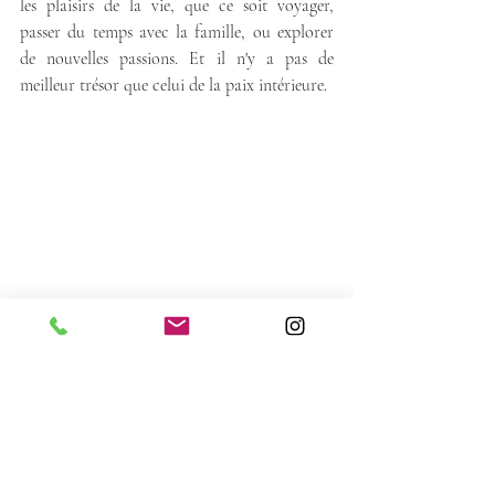
les plaisirs de la vie, que ce soit voyager, 
passer du temps avec la famille, ou explorer 
de nouvelles passions. Et il n'y a pas de 
meilleur trésor que celui de la paix intérieure.
En conclusion, la préparation précoce à la 
retraite est la clé pour profiter au maximum 
de ces précieuses années. Le temps est votre 
allié éternel, et l'effet de l'intérêt composé est 
votre complice silencieux pour faire fructifier 