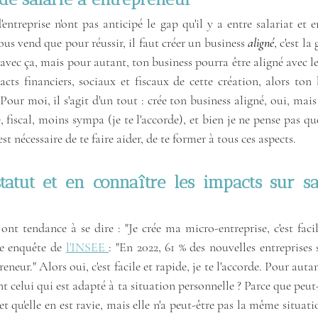
'entreprise n'ont pas anticipé le gap qu'il y a entre salariat et e
ous vend que pour réussir, il faut créer un business 
aligné
, c'est l
 avec ça, mais pour autant, ton business pourra être aligné avec les 
cts financiers, sociaux et fiscaux de cette création, alors ton 
Pour moi, il s'agit d'un tout : crée ton business aligné, oui, mais
, fiscal, moins sympa (je te l'accorde), et bien je ne pense pas que
est nécessaire de te faire aider, de te former à tous ces aspects.
tatut et en connaître les impacts sur sa 
t tendance à se dire : "Je crée ma micro-entreprise, c'est facil
re enquête de 
l'INSEE 
: "En 2022, 61 % des nouvelles entreprises s
eur." Alors oui, c'est facile et rapide, je te l'accorde. Pour auta
nt celui qui est adapté à ta situation personnelle ? Parce que peut
t qu'elle en est ravie, mais elle n'a peut-être pas la même situati