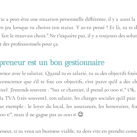
 a peut-être une situation personnelle différente, il y a aussi la s
n jeu lorsque tu choisis ton statut. Y as-tu pensé ? Et là, tu te d
 fait le mauvais choix." Ne t'inquiète pas, il y a toujours des solutio
 des professionnels pour ça. 
preneur est un bon gestionnaire
érence avec le salariat. Quand tu es salarié, tu as des objectifs fixés
onscience que s'il te fixe ces objectifs, c'est parce qu'il a des c
e). J'entends souvent : "Sur ce chantier, il prend 20 000 €." Ok, 
a TVA (très souvent), ton salaire, les charges sociales qu'il paie s
 exemple : le loyer du local, les assurances, les honoraires, frais
000 €", mais il ne gagne pas 20 000 € 😉
reneur, si tu veux un business viable, tu dois vite en prendre con