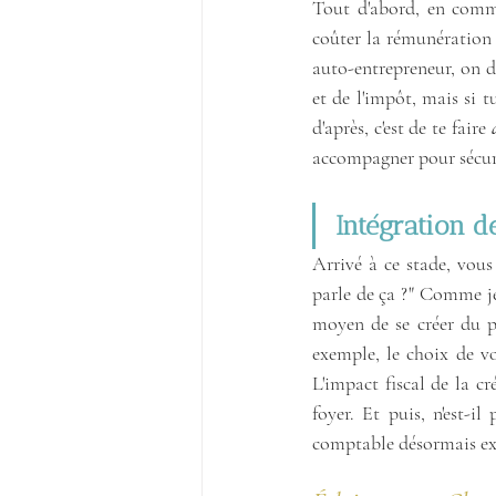
Tout d'abord, en comme
coûter la rémunération q
auto-entrepreneur, on dé
et de l'impôt, mais si 
d'après, c'est de te faire 
accompagner pour sécuri
Intégration d
Arrivé à ce stade, vou
parle de ça ?" Comme je 
moyen de se créer du pa
exemple, le choix de vo
L'impact fiscal de la cr
foyer. Et puis, n'est-i
comptable désormais exp