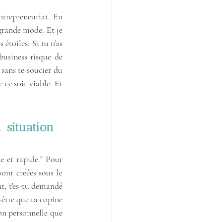
ntrepreneuriat. En 
a grande mode. Et je 
étoiles. Si tu n'as 
business risque de 
 sans te soucier du 
 ce soit viable. Et 
situation 
e et rapide." Pour 
ont créées sous le 
nt, t'es-tu demandé 
-être que ta copine 
on personnelle que 