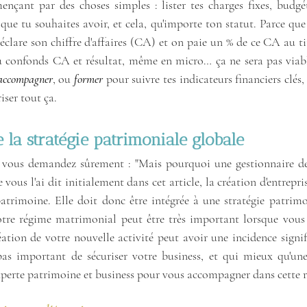
nçant par des choses simples : lister tes charges fixes, budgé
ue tu souhaites avoir, et cela, qu'importe ton statut. Parce que
clare son chiffre d'affaires (CA) et on paie un % de ce CA au tit
tu confonds CA et résultat, même en micro… ça ne sera pas viable
accompagner
, ou 
former 
pour suivre tes indicateurs financiers clés, 
ser tout ça.
e la stratégie patrimoniale globale
s vous demandez sûrement : "Mais pourquoi une gestionnaire d
vous l'ai dit initialement dans cet article, la création d'entrepri
trimoine. Elle doit donc être intégrée à une stratégie patrimon
tre régime matrimonial peut être très important lorsque vous ê
éation de votre nouvelle activité peut avoir une incidence signif
l pas important de sécuriser votre business, et qui mieux qu'un
erte patrimoine et business pour vous accompagner dans cette ré