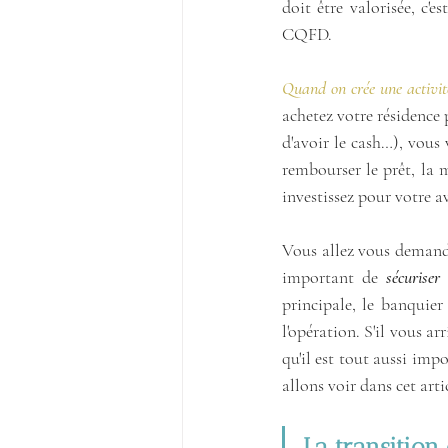
doit être valorisée, c'e
CQFD.
Quand on crée une activité
achetez votre résidence 
d'avoir le cash…), vous 
rembourser le prêt, la m
investissez pour votre a
Vous allez vous demander
important de 
sécuriser
 
principale, le banquier
l'opération. S'il vous a
qu'il est tout aussi imp
allons voir dans cet arti
La transition