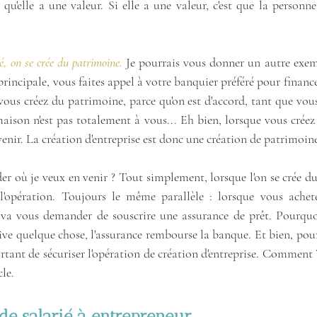
st qu'elle a une valeur. Si elle a une valeur, c'est que la personn
, on se crée du patrimoine. 
Je pourrais vous donner un autre exemp
principale, vous faites appel à votre banquier préféré pour finance
vous créez du patrimoine, parce qu'on est d'accord, tant que vous 
aison n'est pas totalement à vous... Eh bien, lorsque vous créez 
venir. La création d'entreprise est donc une création de patrimoine
 où je veux en venir ? Tout simplement, lorsque l'on se crée du 
l'opération. Toujours le même parallèle : lorsque vous achete
 va vous demander de souscrire une assurance de prêt. Pourquoi
rrive quelque chose, l'assurance rembourse la banque. Et bien, pour
ortant de sécuriser l'opération de création d'entreprise. Comment ?
cle.
 de salarié à entrepreneur