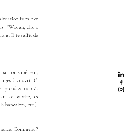
ituation fiscale et 
is : "Waouh, elle a 
ns. Il te suffit de 
 par ton supérieur, 
harges à couvrir (à 
il prend 20 000 €. 
ur ton salaire, les 
 bancaires, etc.). 
science. Comment ? 