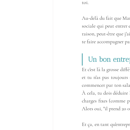
toi.
Au-delà du fait que Marie
sociale qui peut entrer e
raison, peut-être que j'ai
te faire accompagner par
Un bon entre
Et c'est là la grosse diff
et tu n'as pas toujours c
commencer par ton salair
À cela, tu dois déduire l
charges fixes (comme par
Alors oui, "il prend 20 
Et ça, en tant qu'entrep